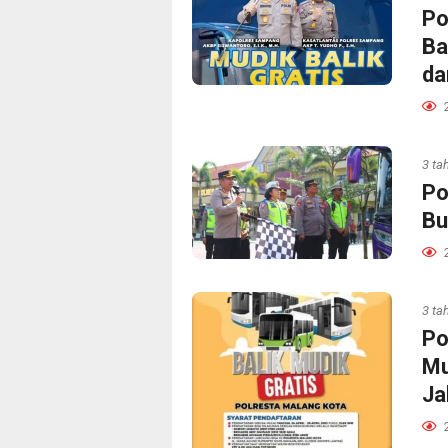
Po
Ba
da
3 ta
Po
Bu
3 ta
Po
Mu
Ja