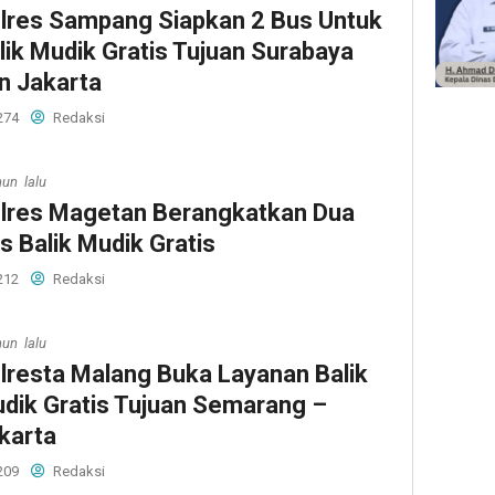
lres Sampang Siapkan 2 Bus Untuk
lik Mudik Gratis Tujuan Surabaya
n Jakarta
274
Redaksi
hun lalu
lres Magetan Berangkatkan Dua
s Balik Mudik Gratis
212
Redaksi
hun lalu
lresta Malang Buka Layanan Balik
dik Gratis Tujuan Semarang –
karta
209
Redaksi