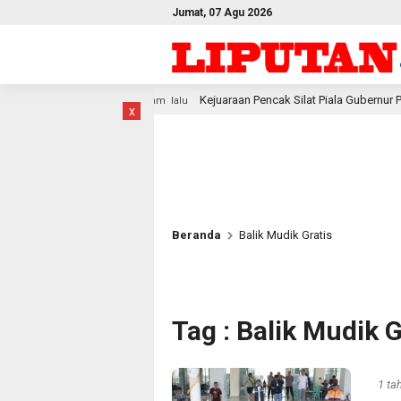
Jumat, 07 Agu 2026
Kejuaraan Pencak Silat Piala Gubernur PBD 2026, Atlet Kodam XVIII 
jam lalu
x
Beranda
Balik Mudik Gratis
Tag : Balik Mudik G
1 ta