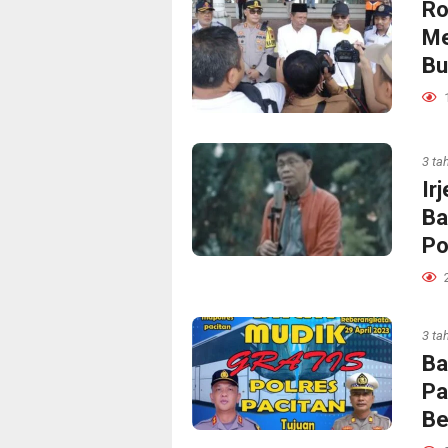
Ro
Me
Bu
3 ta
Ir
Ba
Po
3 ta
Ba
Pa
Be