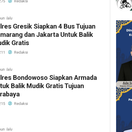
275
Redaksi
hun lalu
lres Gresik Siapkan 4 Bus Tujuan
marang dan Jakarta Untuk Balik
dik Gratis
211
Redaksi
hun lalu
lres Bondowoso Siapkan Armada
tuk Balik Mudik Gratis Tujuan
rabaya
215
Redaksi
hun lalu