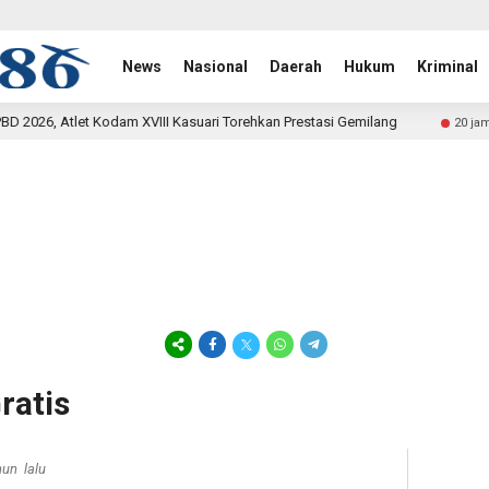
News
Nasional
Daerah
Hukum
Kriminal
Kasuari Torehkan Prestasi Gemilang
Rehab Jembatan TMMD
20 jam lalu
ratis
hun lalu