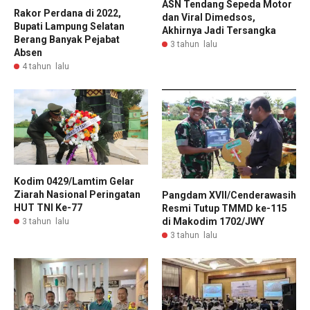
ASN Tendang Sepeda Motor
Rakor Perdana di 2022,
dan Viral Dimedsos,
Bupati Lampung Selatan
Akhirnya Jadi Tersangka
Berang Banyak Pejabat
3 tahun lalu
Absen
4 tahun lalu
Kodim 0429/Lamtim Gelar
Ziarah Nasional Peringatan
Pangdam XVII/Cenderawasih
HUT TNI Ke-77
Resmi Tutup TMMD ke-115
di Makodim 1702/JWY
3 tahun lalu
3 tahun lalu