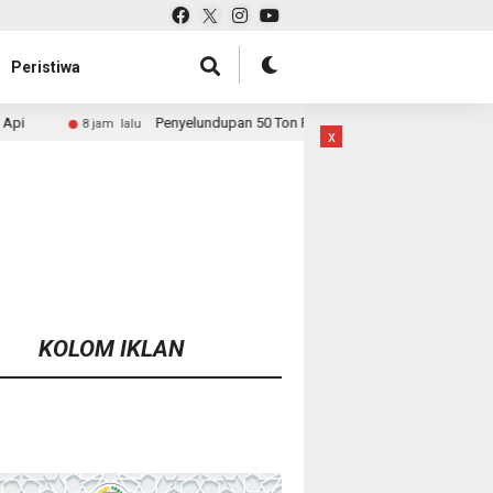
Peristiwa
nyelundupan 50 Ton Pasir Timah ke Malaysia Dibongkar, Bareskrim Buru Akto
x
KOLOM IKLAN