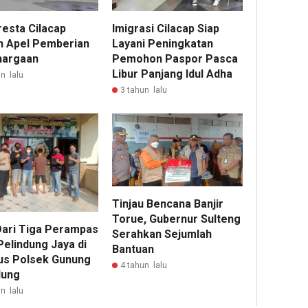
resta Cilacap
Imigrasi Cilacap Siap
n Apel Pemberian
Layani Peningkatan
hargaan
Pemohon Paspor Pasca
Libur Panjang Idul Adha
n lalu
3 tahun lalu
Tinjau Bencana Banjir
Torue, Gubernur Sulteng
Dari Tiga Perampas
Serahkan Sejumlah
Pelindung Jaya di
Bantuan
us Polsek Gunung
4 tahun lalu
dung
n lalu