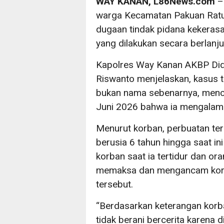
WAY KANAN, L86News.com
– 
warga Kecamatan Pakuan Ratu,
dugaan tindak pidana kekeras
yang dilakukan secara berlanju
Kapolres Way Kanan AKBP Didi
Riswanto menjelaskan, kasus t
bukan nama sebenarnya, menc
Juni 2026 bahwa ia mengalami 
Menurut korban, perbuatan ter
berusia 6 tahun hingga saat in
korban saat ia tertidur dan or
memaksa dan mengancam korba
tersebut.
“Berdasarkan keterangan korba
tidak berani bercerita karena 