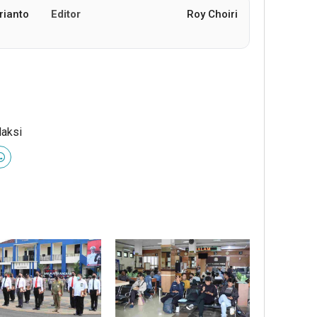
rianto
Editor
Roy Choiri
daksi