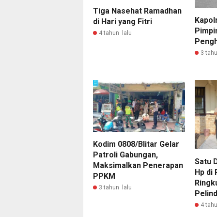
Tiga Nasehat Ramadhan
Kapol
di Hari yang Fitri
Pimpi
4 tahun lalu
Peng
3 tahu
Kodim 0808/Blitar Gelar
Patroli Gabungan,
Satu 
Maksimalkan Penerapan
Hp di 
PPKM
Ringk
3 tahun lalu
Pelin
4 tahu