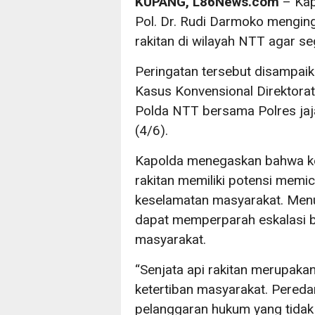
KUPANG, L86News.com
– Kap
Pol. Dr. Rudi Darmoko menging
rakitan di wilayah NTT agar se
Peringatan tersebut disampai
Kasus Konvensional Direktora
Polda NTT bersama Polres jaj
(4/6).
Kapolda menegaskan bahwa ke
rakitan memiliki potensi memi
keselamatan masyarakat. Menur
dapat memperparah eskalasi b
masyarakat.
“Senjata api rakitan merupak
ketertiban masyarakat. Pere
pelanggaran hukum yang tidak 