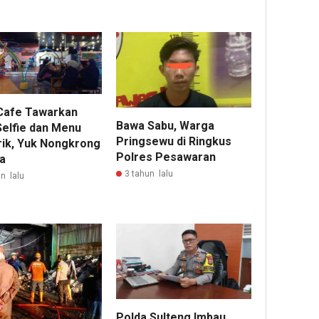
Cafe Tawarkan
Bawa Sabu, Warga
Selfie dan Menu
Pringsewu di Ringkus
ik, Yuk Nongkrong
Polres Pesawaran
a
3 tahun lalu
n lalu
Polda Sulteng Imbau