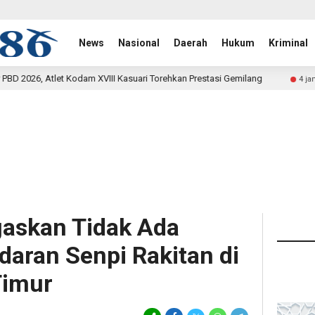
News
Nasional
Daerah
Hukum
Kriminal
Kasuari Torehkan Prestasi Gemilang
Rehab Jembatan TMMD
4 jam lalu
askan Tidak Ada
daran Senpi Rakitan di
Timur