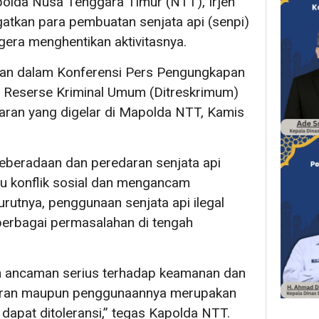
olda Nusa Tenggara Timur (NTT), Irjen
atkan para pembuatan senjata api (senpi)
gera menghentikan aktivitasnya.
kan dalam Konferensi Pers Pengungkapan
t Reserse Kriminal Umum (Ditreskrimum)
aran yang digelar di Mapolda NTT, Kamis
beradaan dan peredaran senjata api
cu konflik sosial dan mengancam
utnya, penggunaan senjata api ilegal
erbagai permasalahan di tengah
an ancaman serius terhadap keamanan dan
daran maupun penggunaannya merupakan
dapat ditoleransi,” tegas Kapolda NTT.