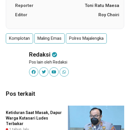
Reporter
Toni Ratu Maesa
Editor
Roy Choiri
Komplotan
Maling Emas
Polres Majalengka
Redaksi
Pos lain oleh Redaksi
Pos terkait
Ketiduran Saat Masak, Dapur
Warga Kutasari Ludes
Terbakar
1 tahun lalu