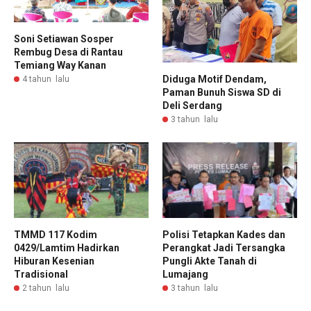
Soni Setiawan Sosper
Rembug Desa di Rantau
Temiang Way Kanan
Diduga Motif Dendam,
4 tahun lalu
Paman Bunuh Siswa SD di
Deli Serdang
3 tahun lalu
TMMD 117 Kodim
Polisi Tetapkan Kades dan
0429/Lamtim Hadirkan
Perangkat Jadi Tersangka
Hiburan Kesenian
Pungli Akte Tanah di
Tradisional
Lumajang
2 tahun lalu
3 tahun lalu