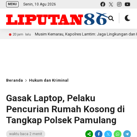
Senin, 10 Agu 2026
MENU
Musim Kemarau, Kapolres Lamtim: Jaga Lingkungan dan Hindari M
am lalu
Beranda
Hukum dan Kriminal
Gasak Laptop, Pelaku
Pencurian Rumah Kosong di
Tangkap Polsek Pamulang
waktu baca 2 menit