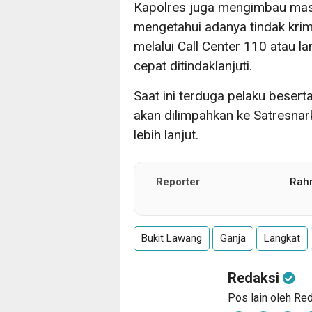
Kapolres juga mengimbau mas
mengetahui adanya tindak kri
melalui Call Center 110 atau la
cepat ditindaklanjuti.
Saat ini terduga pelaku besert
akan dilimpahkan ke Satresna
lebih lanjut.
Reporter
Rah
Bukit Lawang
Ganja
Langkat
Redaksi
Pos lain oleh Re