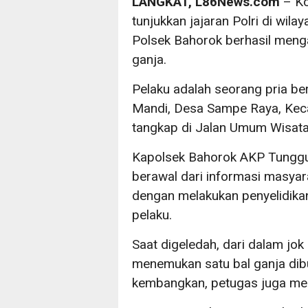
LANGKAT, L86News.com
– Ko
tunjukkan jajaran Polri di wila
Polsek Bahorok berhasil meng
ganja.
Pelaku adalah seorang pria ber
Mandi, Desa Sampe Raya, Keca
tangkap di Jalan Umum Wisat
Kapolsek Bahorok AKP Tunggu
berawal dari informasi masyara
dengan melakukan penyelidika
pelaku.
Saat digeledah, dari dalam jok
menemukan satu bal ganja dibu
kembangkan, petugas juga men