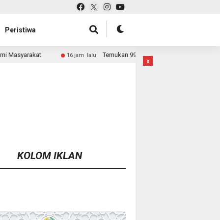
Peristiwa
Temukan 996 Benda Menyerupai Senjata di Jaksel, Polda Metro Jaya
 jam lalu
x
KOLOM IKLAN