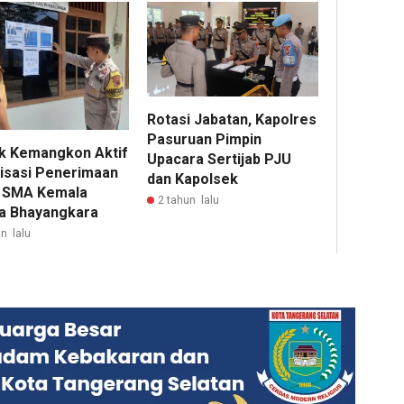
Rotasi Jabatan, Kapolres
Pasuruan Pimpin
k Kemangkon Aktif
Upacara Sertijab PJU
lisasi Penerimaan
dan Kapolsek
 SMA Kemala
2 tahun lalu
a Bhayangkara
n lalu