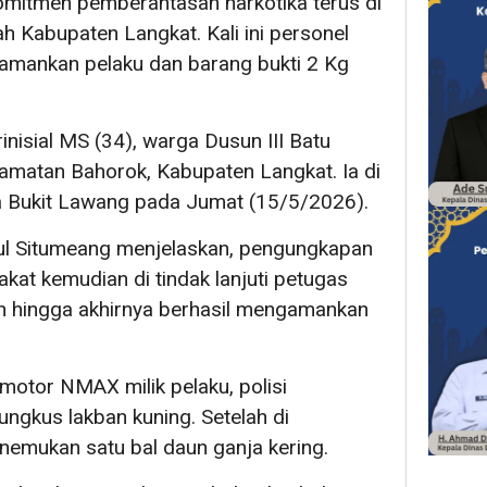
mitmen pemberantasan narkotika terus di
yah Kabupaten Langkat. Kali ini personel
amankan pelaku dan barang bukti 2 Kg
inisial MS (34), warga Dusun III Batu
matan Bahorok, Kabupaten Langkat. Ia di
a Bukit Lawang pada Jumat (15/5/2026).
l Situmeang menjelaskan, pengungkapan
kat kemudian di tindak lanjuti petugas
n hingga akhirnya berhasil mengamankan
 motor NMAX milik pelaku, polisi
ngkus lakban kuning. Setelah di
emukan satu bal daun ganja kering.