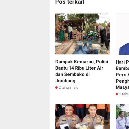
Pos terkait
Dampak Kemarau, Polisi
Hari P
Bantu 14 Ribu Liter Air
Bamba
dan Sembako di
Pers 
Jombang
Pengh
Masya
2 tahun lalu
2 tahu