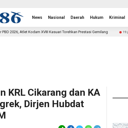
News
Nasional
Daerah
Hukum
Kriminal
VIII Kasuari Torehkan Prestasi Gemilang
Rehab Jembatan
19 jam lalu
n KRL Cikarang dan KA
rek, Dirjen Hubdat
SM