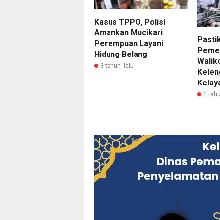
Kasus TPPO, Polisi
Amankan Mucikari
Pasti
Perempuan Layani
Pemer
Hidung Belang
Walik
3 tahun lalu
Kelen
Kelay
1 tahu