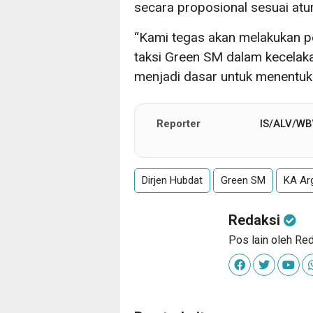
secara proposional sesuai atur
“Kami tegas akan melakukan pem
taksi Green SM dalam kecelaka
menjadi dasar untuk menentukan
Reporter
IS/ALV/W
Dirjen Hubdat
Green SM
KA Ar
Redaksi
Pos lain oleh Re