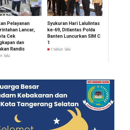
kan Pelayanan
Syukuran Hari Lalulintas
intahan Lancar,
ke-69, Ditlantas Polda
ota Cek
Banten Luncurkan SIM C
gkapan dan
1
akan Randis
1 tahun lalu
n lalu