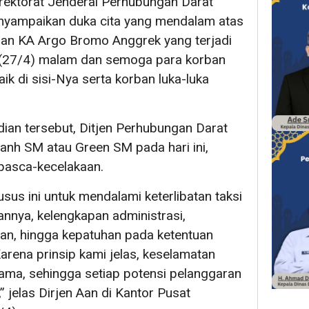
rektorat Jenderal Perhubungan Darat
yampaikan duka cita yang mendalam atas
an KA Argo Bromo Anggrek yang terjadi
in (27/4) malam dan semoga para korban
k di sisi-Nya serta korban luka-luka
adian tersebut, Ditjen Perhubungan Darat
nh SM atau Green SM pada hari ini,
i pasca-kecelakaan.
sus ini untuk mendalami keterlibatan taksi
annya, kelengkapan administrasi,
n, hingga kepatuhan pada ketentuan
rena prinsip kami jelas, keselamatan
tama, sehingga setiap potensi pelanggaran
” jelas Dirjen Aan di Kantor Pusat