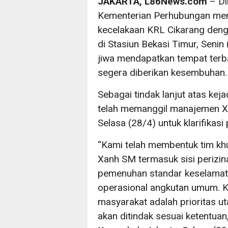
JAKARTA, L86News.com
– Di
Kementerian Perhubungan men
kecelakaan KRL Cikarang deng
di Stasiun Bekasi Timur, Sen
jiwa mendapatkan tempat terbai
segera diberikan kesembuhan.
Sebagai tindak lanjut atas kej
telah memanggil manajemen Xa
Selasa (28/4) untuk klarifikas
“Kami telah membentuk tim khu
Xanh SM termasuk sisi perizin
pemenuhan standar keselamata
operasional angkutan umum. Ka
masyarakat adalah prioritas u
akan ditindak sesuai ketentuan,