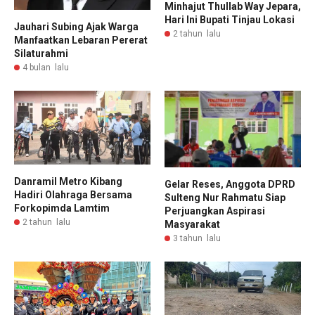
Minhajut Thullab Way Jepara,
Hari Ini Bupati Tinjau Lokasi
Jauhari Subing Ajak Warga
2 tahun lalu
Manfaatkan Lebaran Pererat
Silaturahmi
4 bulan lalu
Danramil Metro Kibang
Gelar Reses, Anggota DPRD
Hadiri Olahraga Bersama
Sulteng Nur Rahmatu Siap
Forkopimda Lamtim
Perjuangkan Aspirasi
2 tahun lalu
Masyarakat
3 tahun lalu