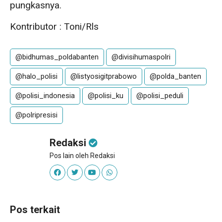
pungkasnya.
Kontributor : Toni/Rls
@bidhumas_poldabanten
@divisihumaspolri
@halo_polisi
@listyosigitprabowo
@polda_banten
@polisi_indonesia
@polisi_ku
@polisi_peduli
@polripresisi
Redaksi
Pos lain oleh Redaksi
Pos terkait