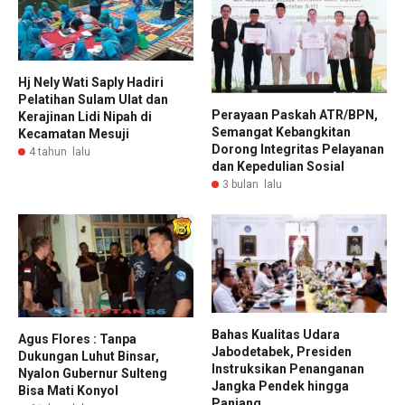
Hj Nely Wati Saply Hadiri
Pelatihan Sulam Ulat dan
Perayaan Paskah ATR/BPN,
Kerajinan Lidi Nipah di
Semangat Kebangkitan
Kecamatan Mesuji
Dorong Integritas Pelayanan
4 tahun lalu
dan Kepedulian Sosial
3 bulan lalu
Bahas Kualitas Udara
Agus Flores : Tanpa
Jabodetabek, Presiden
Dukungan Luhut Binsar,
Instruksikan Penanganan
Nyalon Gubernur Sulteng
Jangka Pendek hingga
Bisa Mati Konyol
Panjang