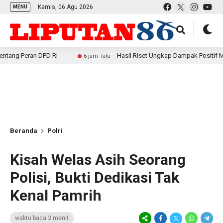
Kamis, 06 Agu 2026
MENU
DPD RI
Hasil Riset Ungkap Dampak Positif MBG bagi Ekon
6 jam lalu
Beranda
Polri
Kisah Welas Asih Seorang
Polisi, Bukti Dedikasi Tak
Kenal Pamrih
waktu baca 3 menit