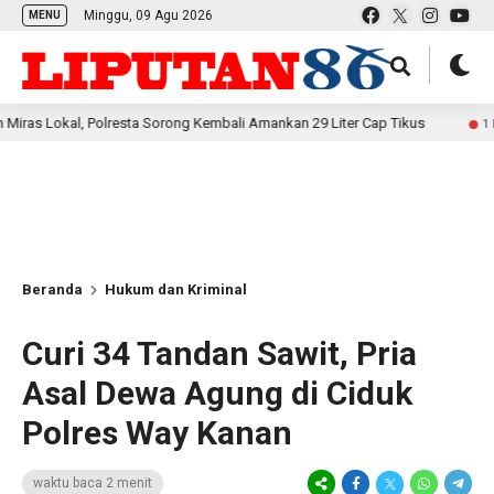
Minggu, 09 Agu 2026
MENU
kal, Polresta Sorong Kembali Amankan 29 Liter Cap Tikus
S
1 hari lalu
Beranda
Hukum dan Kriminal
Curi 34 Tandan Sawit, Pria
Asal Dewa Agung di Ciduk
Polres Way Kanan
waktu baca 2 menit