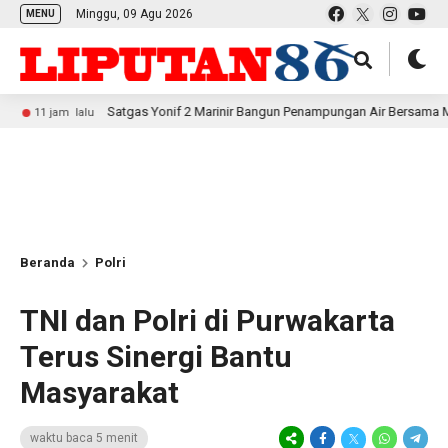
Minggu, 09 Agu 2026
MENU
Satgas Yonif 2 Marinir Bangun Penampungan Air Bersama Masyarakat Pasir
lu
Beranda
Polri
TNI dan Polri di Purwakarta
Terus Sinergi Bantu
Masyarakat
waktu baca 5 menit