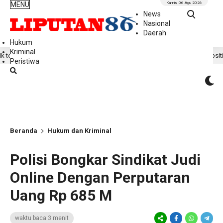
MENU
Kamis, 06 Agu 2026
News
Nasional
Daerah
Hukum
Kriminal
 DPD RI
Hasil Riset Ungkap Dampak Positif MBG bagi Eko
1 jam lalu
Peristiwa
Beranda
Hukum dan Kriminal
Polisi Bongkar Sindikat Judi
Online Dengan Perputaran
Uang Rp 685 M
waktu baca 3 menit