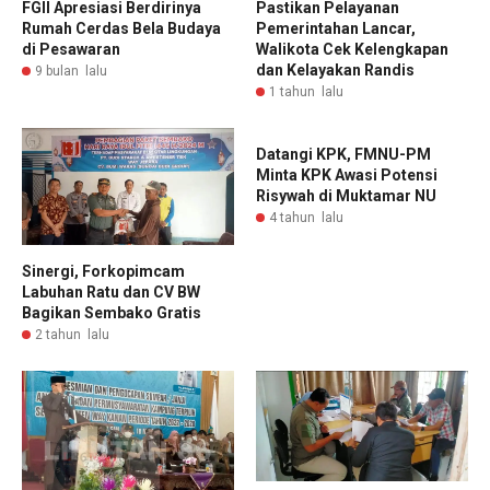
FGII Apresiasi Berdirinya
Pastikan Pelayanan
Rumah Cerdas Bela Budaya
Pemerintahan Lancar,
di Pesawaran
Walikota Cek Kelengkapan
dan Kelayakan Randis
9 bulan lalu
1 tahun lalu
Datangi KPK, FMNU-PM
Minta KPK Awasi Potensi
Risywah di Muktamar NU
4 tahun lalu
Sinergi, Forkopimcam
Labuhan Ratu dan CV BW
Bagikan Sembako Gratis
2 tahun lalu