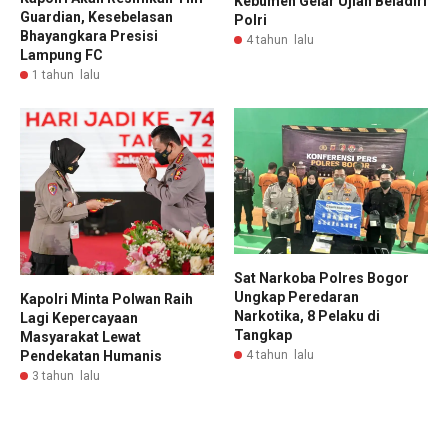
Kebumen Gelar Ujian Beladiri
Guardian, Kesebelasan
Polri
Bhayangkara Presisi
4 tahun lalu
Lampung FC
1 tahun lalu
Sat Narkoba Polres Bogor
Ungkap Peredaran
Kapolri Minta Polwan Raih
Narkotika, 8 Pelaku di
Lagi Kepercayaan
Tangkap
Masyarakat Lewat
4 tahun lalu
Pendekatan Humanis
3 tahun lalu