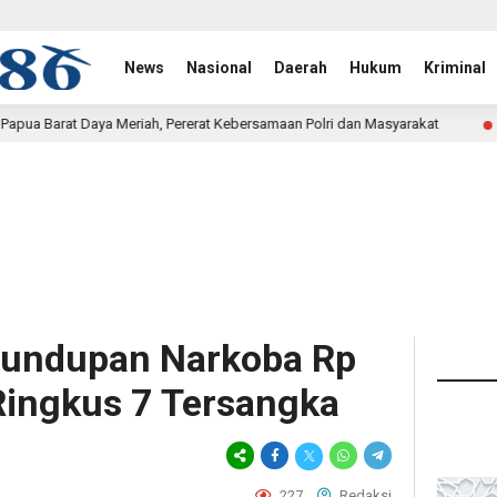
News
Nasional
Daerah
Hukum
Kriminal
, Pererat Kebersamaan Polri dan Masyarakat
Bukan Sek
34 menit lalu
lundupan Narkoba Rp
i Ringkus 7 Tersangka
227
Redaksi