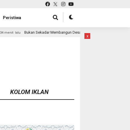
Peristiwa
adar Membangun Desa, Satgas TMMD Ke-129 Hadirkan Keceriaan Bersama 
x
KOLOM IKLAN