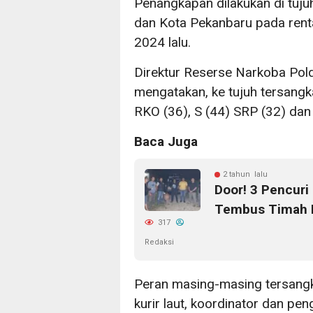
Penangkapan dilakukan di tuju
dan Kota Pekanbaru pada rent
2024 lalu.
Direktur Reserse Narkoba Po
mengatakan, ke tujuh tersangka
RKO (36), S (44) SRP (32) dan 
Baca Juga
2 tahun lalu
Door! 3 Pencuri
Tembus Timah P
317
Redaksi
Peran masing-masing tersangka
kurir laut, koordinator dan p