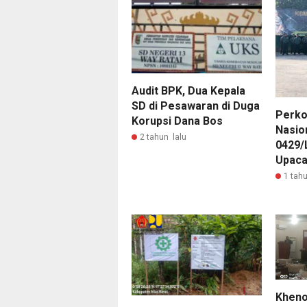
Audit BPK, Dua Kepala
SD di Pesawaran di Duga
Perko
Korupsi Dana Bos
Nasio
2 tahun lalu
0429/
Upaca
1 tahu
Kheno