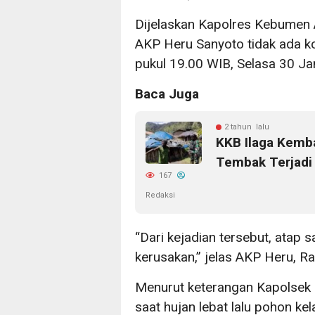
Dijelaskan Kapolres Kebumen 
AKP Heru Sanyoto tidak ada ko
pukul 19.00 WIB, Selasa 30 Ja
Baca Juga
2 tahun lalu
KKB Ilaga Kemba
Tembak Terjadi 
167
Redaksi
“Dari kejadian tersebut, ata
kerusakan,” jelas AKP Heru, R
Menurut keterangan Kapolsek
saat hujan lebat lalu pohon k