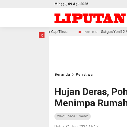
Minggu, 09 Agu 2026
Liter Cap Tikus
Satgas Yonif 2 Marinir Bangun Penampung
1 hari lalu
x
Beranda
Peristiwa
Hujan Deras, P
Menimpa Rumah
waktu baca 1 menit
Rabu, 31 Jan 2024 15:17