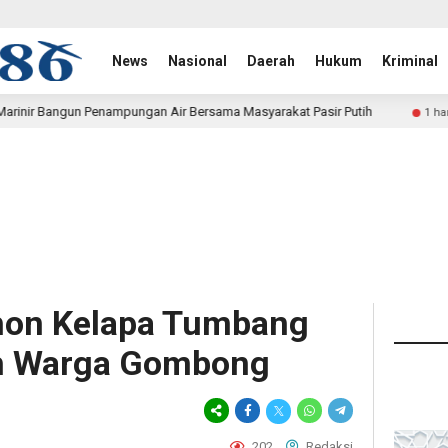
News
Nasional
Daerah
Hukum
Kriminal
an Air Bersama Masyarakat Pasir Putih
Polwan Run 2026 P
1 hari lalu
ohon Kelapa Tumbang
 Warga Gombong
202
Redaksi