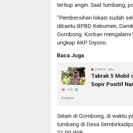
tertiup angin. Saat tumbang, 
“Pembersihan lokasi sudah sel
dibantu BPBD Kebumen, Dam
Gombong. Korban mengalami ker
ungkap AKP Diyono.
Baca Juga
2 tahun lalu
Tabrak 5 Mobil 
Sopir Positif N
170
Redaksi
Selain di Gombong, di waktu y
tumbang di Desa Sembirkadipa
21.00 WIB.