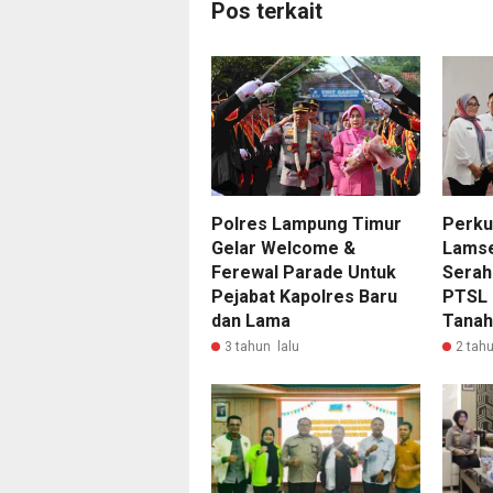
Pos terkait
Polres Lampung Timur
Perkua
Gelar Welcome &
Lamse
Ferewal Parade Untuk
Serah
Pejabat Kapolres Baru
PTSL 
dan Lama
Tanah
3 tahun lalu
2 tahu