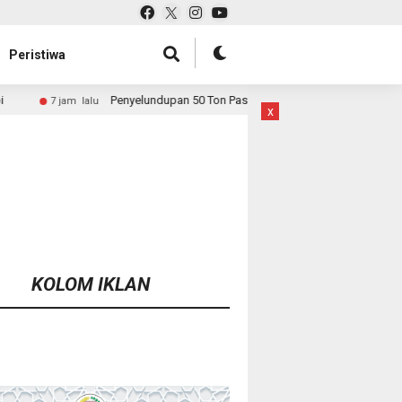
Peristiwa
lundupan 50 Ton Pasir Timah ke Malaysia Dibongkar, Bareskrim Buru Aktor d
x
KOLOM IKLAN