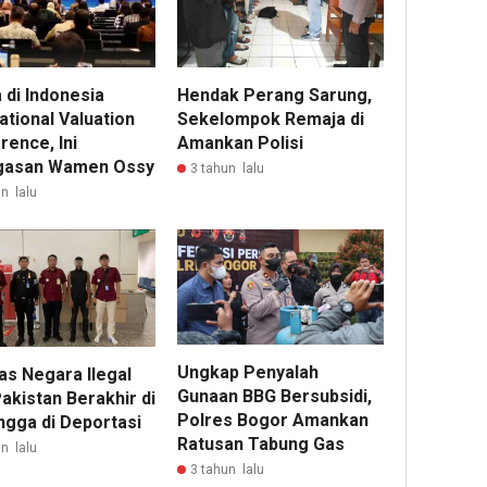
 di Indonesia
Hendak Perang Sarung,
ational Valuation
Sekelompok Remaja di
rence, Ini
Amankan Polisi
gasan Wamen Ossy
3 tahun lalu
n lalu
Ungkap Penyalah
as Negara Ilegal
Gunaan BBG Bersubsidi,
akistan Berakhir di
Polres Bogor Amankan
ngga di Deportasi
Ratusan Tabung Gas
n lalu
3 tahun lalu