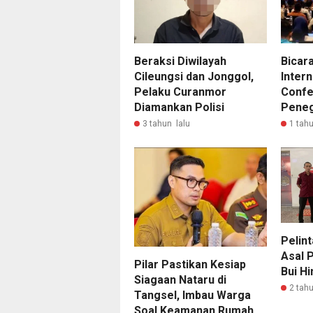
Beraksi Diwilayah
Bicara
Cileungsi dan Jonggol,
Intern
Pelaku Curanmor
Confe
Diamankan Polisi
Pene
3 tahun lalu
1 tahu
Pelint
Asal P
Pilar Pastikan Kesiap
Bui Hi
Siagaan Nataru di
2 tahu
Tangsel, Imbau Warga
Soal Keamanan Rumah