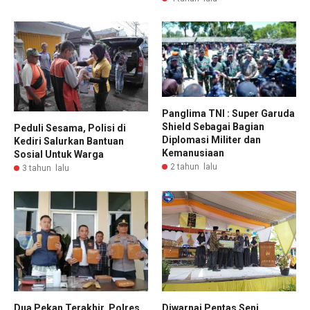
Panglima TNI : Super Garuda
Shield Sebagai Bagian
Peduli Sesama, Polisi di
Diplomasi Militer dan
Kediri Salurkan Bantuan
Kemanusiaan
Sosial Untuk Warga
2 tahun lalu
3 tahun lalu
Dua Pekan Terakhir, Polres
Diwarnai Pentas Seni,