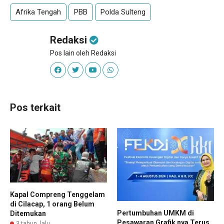
Afrika Tengah
PBB
Polda Sulteng
Redaksi
Pos lain oleh Redaksi
Pos terkait
Kapal Compreng Tenggelam
di Cilacap, 1 orang Belum
Pertumbuhan UMKM di
Ditemukan
Pesawaran Grafik nya Terus
3 tahun lalu