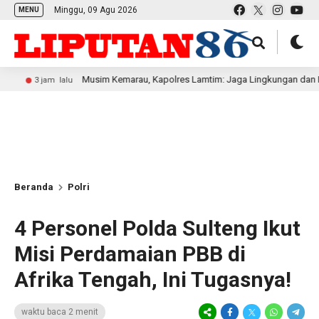
Minggu, 09 Agu 2026
MENU
Musim Kemarau, Kapolres Lamtim: Jaga Lingkungan dan Hindari Me
m lalu
Beranda
Polri
4 Personel Polda Sulteng Ikut
Misi Perdamaian PBB di
Afrika Tengah, Ini Tugasnya!
waktu baca 2 menit