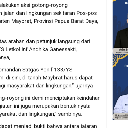
akukan aksi gotong-royong
 jalan dan lingkungan sekitaran Pos-pos
ten Maybrat, Provinsi Papua Barat Daya,
atas arahan dan petunjuk langsung dari
 Letkol Inf Andhika Ganessakti,
nya,
 Komandan Satgas Yonif 133/YS
di sini, di tanah Maybrat harus dapat
i masyarakat dan lingkungan,” ujarnya
ng-royong ini demi menciptakan keindahan
giatan ini juga merupakan bentuk nyata
arakat dan lingkungan,” sambinya.
ni dapat menjadi bukti bahwa antara jajaran