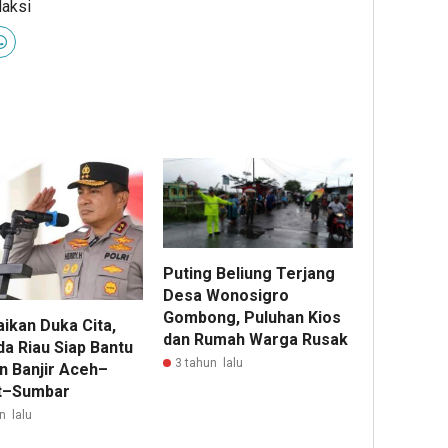
daksi
Puting Beliung Terjang
Desa Wonosigro
Gombong, Puluhan Kios
ikan Duka Cita,
dan Rumah Warga Rusak
da Riau Siap Bantu
3 tahun lalu
n Banjir Aceh–
t–Sumbar
n lalu