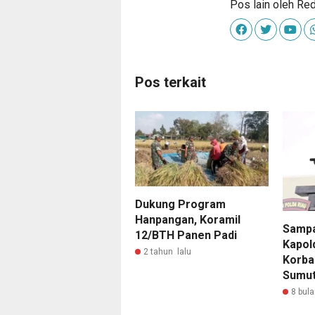
Pos lain oleh Re
Pos terkait
Dukung Program
Hanpangan, Koramil
Sampa
12/BTH Panen Padi
Kapol
2 tahun lalu
Korba
Sumu
8 bula