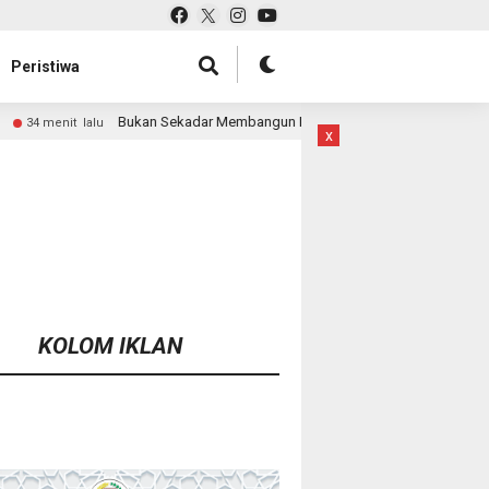
Peristiwa
ekadar Membangun Desa, Satgas TMMD Ke-129 Hadirkan Keceriaan Bersam
x
KOLOM IKLAN