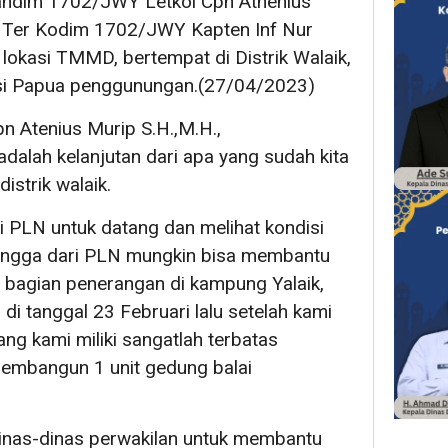
ndim 1702/JWY Letkol Cpn Athenius
i Ter Kodim 1702/JWY Kapten Inf Nur
 lokasi TMMD, bertempat di Distrik Walaik,
nsi Papua penggunungan.(27/04/2023)
n Atenius Murip S.H.,M.H.,
dalah kelanjutan dari apa yang sudah kita
strik walaik.
i PLN untuk datang dan melihat kondisi
ehingga dari PLN mungkin bisa membantu
 bagian penerangan di kampung Yalaik,
 di tanggal 23 Februari lalu setelah kami
g kami miliki sangatlah terbatas
embangun 1 unit gedung balai
inas-dinas perwakilan untuk membantu