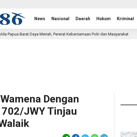
News
Nasional
Daerah
Hukum
Kriminal
h, Pererat Kebersamaan Polri dan Masyarakat
Bukan S
34 menit lalu
k Wamena Dengan
702/JWY Tinjau
 Walaik