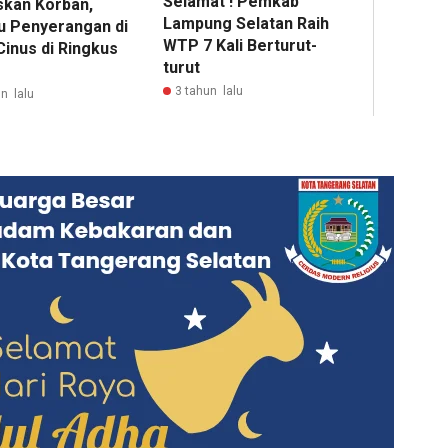
Selamat ! Pemkab
kan Korban,
Lampung Selatan Raih
u Penyerangan di
WTP 7 Kali Berturut-
Cinus di Ringkus
turut
3 tahun lalu
n lalu