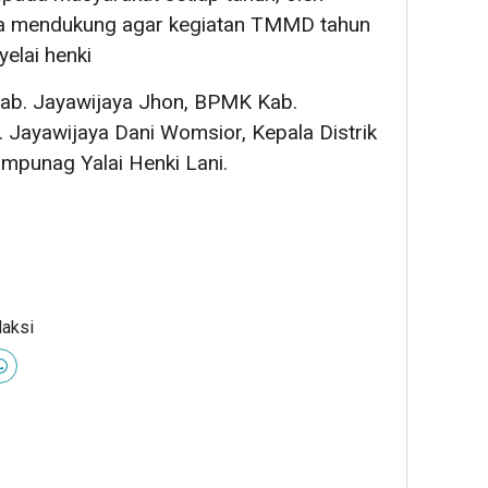
ama mendukung agar kegiatan TMMD tahun
yelai henki
Kab. Jayawijaya Jhon, BPMK Kab.
 Jayawijaya Dani Womsior, Kepala Distrik
ampunag Yalai Henki Lani.
daksi