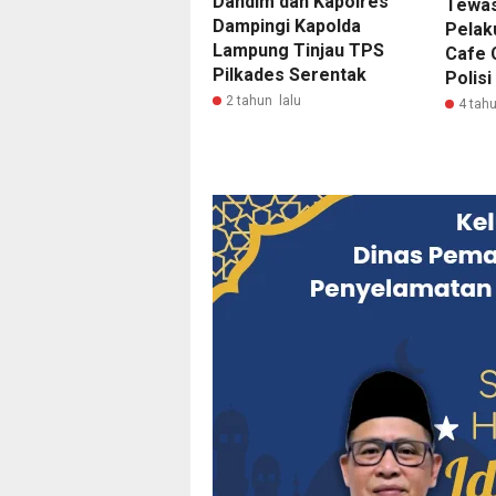
Dandim dan Kapolres
Tewas
Dampingi Kapolda
Pelak
Lampung Tinjau TPS
Cafe 
Pilkades Serentak
Polisi
2 tahun lalu
4 tahu