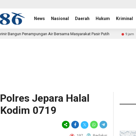
News
Nasional
Daerah
Hukum
Kriminal
ir Bersama Masyarakat Pasir Putih
Polwan Run 2026 Polda
9 jam lalu
 Polres Jepara Halal
 Kodim 0719
197
Redaksi