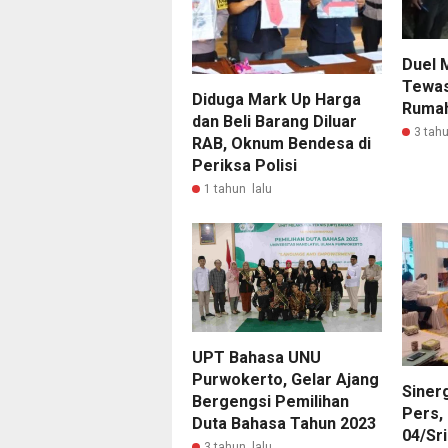
Duel M
Tewas
Diduga Mark Up Harga
Rumah
dan Beli Barang Diluar
3 tahu
RAB, Oknum Bendesa di
Periksa Polisi
1 tahun lalu
UPT Bahasa UNU
Purwokerto, Gelar Ajang
Siner
Bergengsi Pemilihan
Pers,
Duta Bahasa Tahun 2023
04/Sr
3 tahun lalu