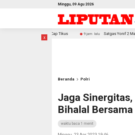
Minggu, 09 Agu 2026
r Cap Tikus
Satgas Yonif 2 Marinir Bangun Penampungan A
9 jam lalu
x
Beranda
Polri
Jaga Sinergitas,
Bihalal Bersama
waktu baca 1 menit
Minggu, 23 Apr 2023 19:46