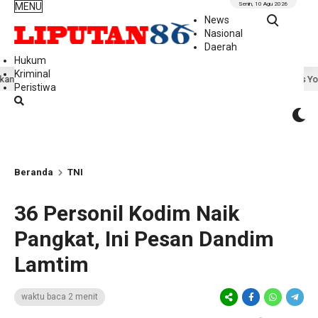
MENU
Senin, 10 Agu 2026
News
Nasional
Daerah
Hukum
Kriminal
ke-81
Satu Tiang Satu Indonesia, Satgas Yonif 2 Mari
48 menit lalu
Peristiwa
Beranda
TNI
36 Personil Kodim Naik
Pangkat, Ini Pesan Dandim
Lamtim
waktu baca 2 menit