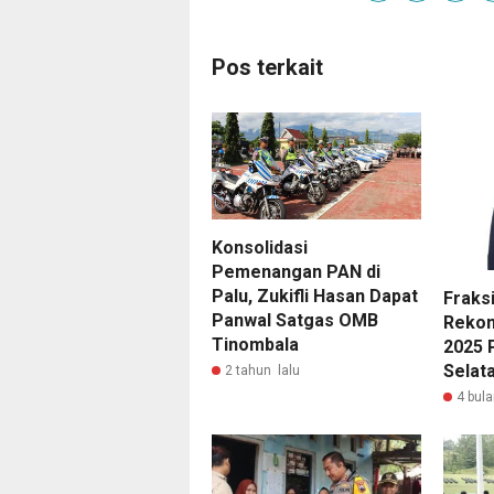
Pos terkait
Konsolidasi
Pemenangan PAN di
Palu, Zukifli Hasan Dapat
Fraks
Panwal Satgas OMB
Rekom
Tinombala
2025 
Selat
2 tahun lalu
4 bula