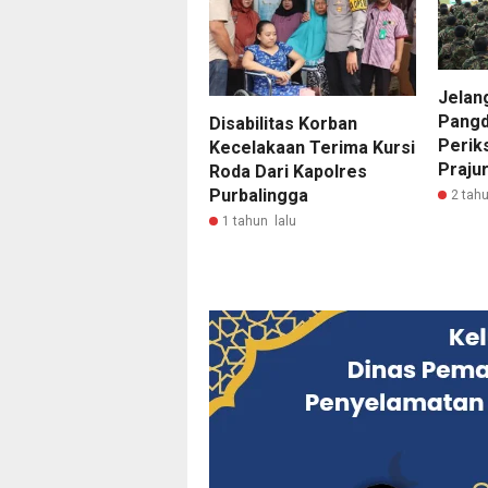
Jelan
Pangd
Disabilitas Korban
Perik
Kecelakaan Terima Kursi
Prajur
Roda Dari Kapolres
Purbalingga
2 tahu
1 tahun lalu