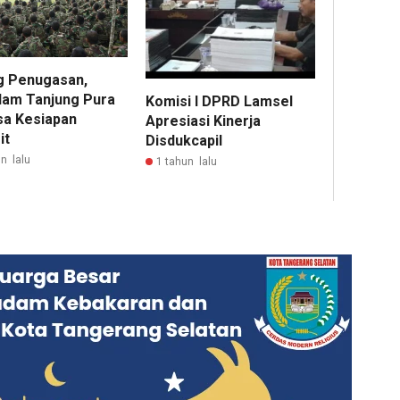
g Penugasan,
am Tanjung Pura
Komisi I DPRD Lamsel
sa Kesiapan
Apresiasi Kinerja
it
Disdukcapil
n lalu
1 tahun lalu