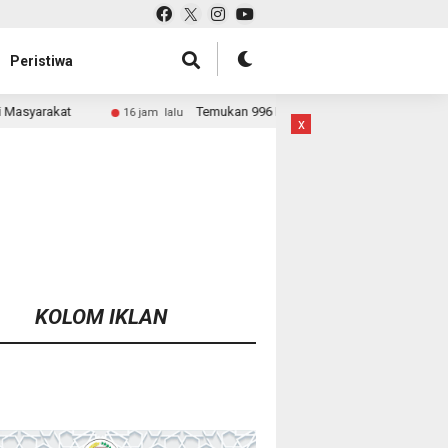
Peristiwa
Temukan 996 Benda Menyerupai Senjata di Jaksel, Polda Metro Jaya Sita
lalu
x
KOLOM IKLAN