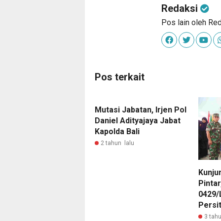
Redaksi
Pos lain oleh Re
Pos terkait
Mutasi Jabatan, Irjen Pol
Daniel Adityajaya Jabat
Kapolda Bali
2 tahun lalu
Kunju
Pinta
0429/
Persi
3 tahu