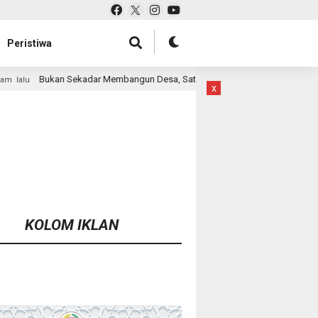
Peristiwa
ar Membangun Desa, Satgas TMMD Ke-129 Hadirkan Keceriaan Bersama An
x
KOLOM IKLAN