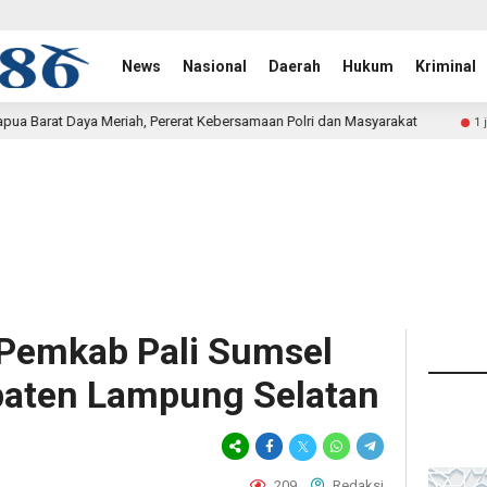
News
Nasional
Daerah
Hukum
Kriminal
, Pererat Kebersamaan Polri dan Masyarakat
Bukan Sekad
1 jam lalu
Pemkab Pali Sumsel
aten Lampung Selatan
209
Redaksi