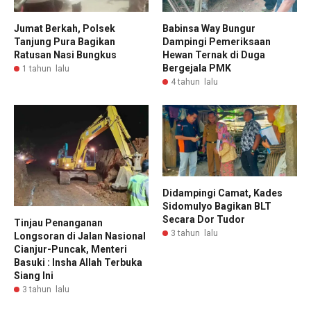
Jumat Berkah, Polsek
Babinsa Way Bungur
Tanjung Pura Bagikan
Dampingi Pemeriksaan
Ratusan Nasi Bungkus
Hewan Ternak di Duga
Bergejala PMK
1 tahun lalu
4 tahun lalu
Didampingi Camat, Kades
Sidomulyo Bagikan BLT
Secara Dor Tudor
Tinjau Penanganan
3 tahun lalu
Longsoran di Jalan Nasional
Cianjur-Puncak, Menteri
Basuki : Insha Allah Terbuka
Siang Ini
3 tahun lalu