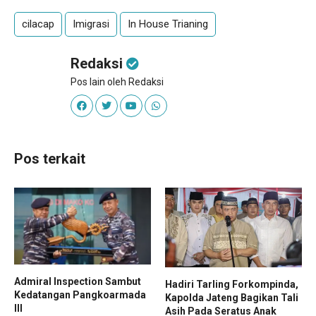
cilacap
Imigrasi
In House Trianing
Redaksi
Pos lain oleh Redaksi
Pos terkait
Admiral Inspection Sambut
Hadiri Tarling Forkompinda,
Kedatangan Pangkoarmada
Kapolda Jateng Bagikan Tali
III
Asih Pada Seratus Anak