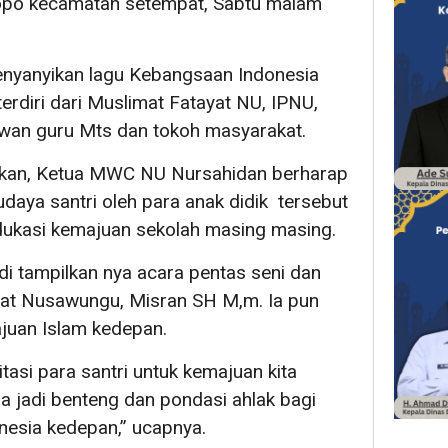
dopo kecamatan setempat, Sabtu malam
enyanyikan lagu Kebangsaan Indonesia
terdiri dari Muslimat Fatayat NU, IPNU,
ewan guru Mts dan tokoh masyarakat.
l kan, Ketua MWC NU Nursahidan berharap
udaya santri oleh para anak didik tersebut
ukasi kemajuan sekolah masing masing.
i tampilkan nya acara pentas seni dan
mat Nusawungu, Misran SH M,m. Ia pun
uan Islam kedepan.
asi para santri untuk kemajuan kita
a jadi benteng dan pondasi ahlak bagi
nesia kedepan,” ucapnya.