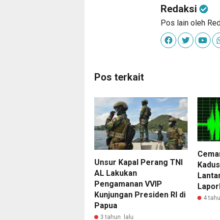
Redaksi
Pos lain oleh Re
Pos terkait
Cemar
Unsur Kapal Perang TNI
Kadus
AL Lakukan
Lanta
Pengamanan VVIP
Lapor
Kunjungan Presiden RI di
4 tahu
Papua
3 tahun lalu