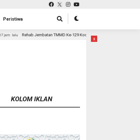
Peristiwa
 TMMD Ke-129 Kodim 1807/Sorsel Hampir Rampung, Perkuat Akses dan Ting
x
KOLOM IKLAN