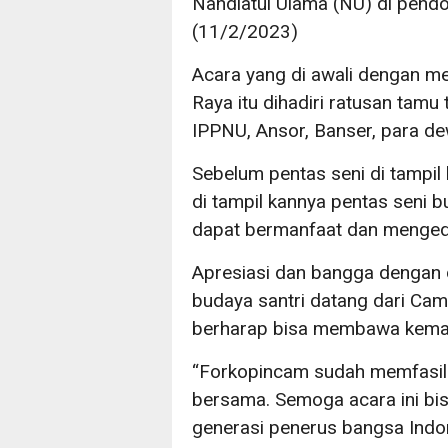
Nahdlatul Ulama (NU) di pen
(11/2/2023)
Acara yang di awali dengan m
Raya itu dihadiri ratusan tamu 
IPPNU, Ansor, Banser, para d
Sebelum pentas seni di tampi
di tampil kannya pentas seni b
dapat bermanfaat dan menged
Apresiasi dan bangga dengan d
budaya santri datang dari Ca
berharap bisa membawa kemaj
“Forkopincam sudah memfasilit
bersama. Semoga acara ini bis
generasi penerus bangsa Indo