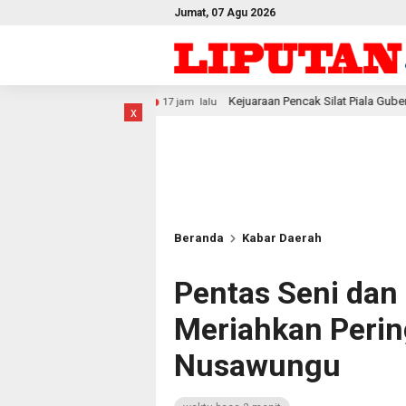
Jumat, 07 Agu 2026
Kejuaraan Pencak Silat Piala Gubernur PBD 2026, Atlet Kodam X
17 jam lalu
x
Beranda
Kabar Daerah
Pentas Seni dan
Meriahkan Perin
Nusawungu