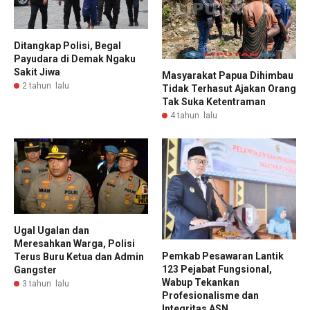
Ditangkap Polisi, Begal
Payudara di Demak Ngaku
Sakit Jiwa
Masyarakat Papua Dihimbau
2 tahun lalu
Tidak Terhasut Ajakan Orang
Tak Suka Ketentraman
4 tahun lalu
Ugal Ugalan dan
Meresahkan Warga, Polisi
Pemkab Pesawaran Lantik
Terus Buru Ketua dan Admin
123 Pejabat Fungsional,
Gangster
Wabup Tekankan
3 tahun lalu
Profesionalisme dan
Integritas ASN