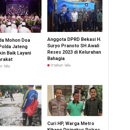
Anggota DPRD Bekasi H.
da Mohon Doa
Suryo Pranoto SH Awali
Polda Jateng
Reses 2023 di Kelurahan
in Baik Layani
Bahagia
rakat
3 tahun lalu
n lalu
Curi HP, Warga Metro
Kibang Diringkus Polres