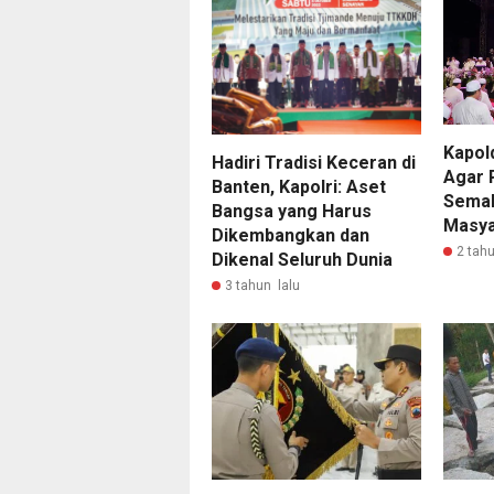
Kapol
Hadiri Tradisi Keceran di
Agar 
Banten, Kapolri: Aset
Semak
Bangsa yang Harus
Masya
Dikembangkan dan
2 tahu
Dikenal Seluruh Dunia
3 tahun lalu