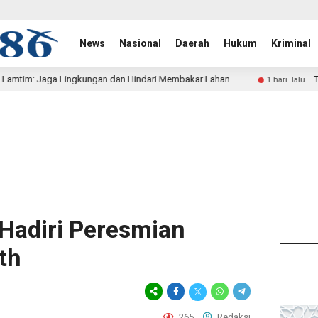
News
Nasional
Daerah
Hukum
Kriminal
n dan Hindari Membakar Lahan
Tertibkan Peredaran Miras
1 hari lalu
 Hadiri Peresmian
th
265
Redaksi