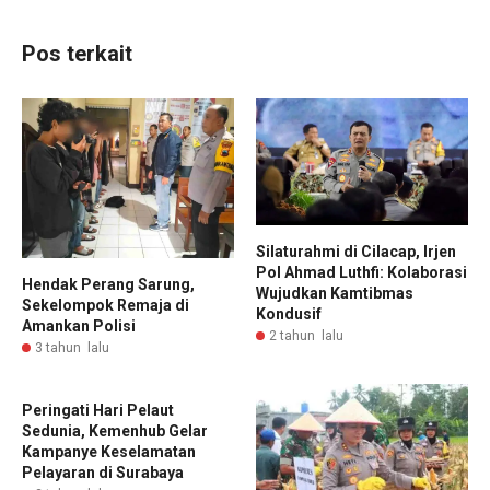
Pos terkait
Silaturahmi di Cilacap, Irjen
Pol Ahmad Luthfi: Kolaborasi
Hendak Perang Sarung,
Wujudkan Kamtibmas
Sekelompok Remaja di
Kondusif
Amankan Polisi
2 tahun lalu
3 tahun lalu
Peringati Hari Pelaut
Sedunia, Kemenhub Gelar
Kampanye Keselamatan
Pelayaran di Surabaya