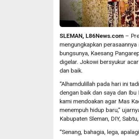
SLEMAN, L86News.com
– Pre
mengungkapkan perasaannya s
bungsunya, Kaesang Pangarep,
digelar. Jokowi bersyukur acar
dan baik.
“Alhamdulillah pada hari ini tad
dengan baik dan saya dan Ibu 
kami mendoakan agar Mas Kae
menempuh hidup baru,” ujarn
Kabupaten Sleman, DIY, Sabtu
“Senang, bahagia, lega, apalag