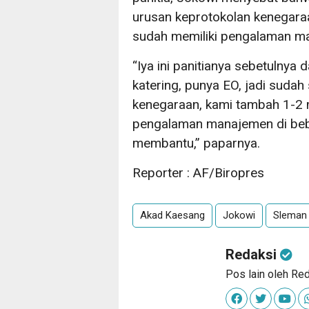
urusan keprotokolan kenegaraan.
sudah memiliki pengalaman man
“Iya ini panitianya sebetulnya 
katering, punya EO, jadi sudah
kenegaraan, kami tambah 1-2 m
pengalaman manajemen di be
membantu,” paparnya.
Reporter : AF/Biropres
Akad Kaesang
Jokowi
Sleman
Redaksi
Pos lain oleh Re