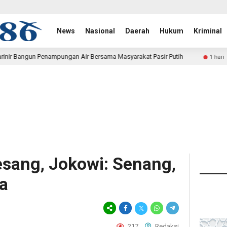
News
Nasional
Daerah
Hukum
Kriminal
Air Bersama Masyarakat Pasir Putih
Polwan Run 2026 Pol
1 hari lalu
esang, Jokowi: Senang,
a
217
Redaksi