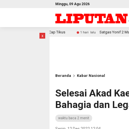
Minggu, 09 Agu 2026
ter Cap Tikus
Satgas Yonif 2 Marinir Bangun Penampungan 
1 hari lalu
x
Beranda
Kabar Nasional
Selesai Akad Ka
Bahagia dan Leg
waktu baca 2 menit
Senin, 12 Des 2022 12:04