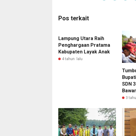
Pos terkait
Lampung Utara Raih
Penghargaan Pratama
Kabupaten Layak Anak
4 tahun lalu
Tumbu
Bupat
SDN 3
Bawan
3 tahu