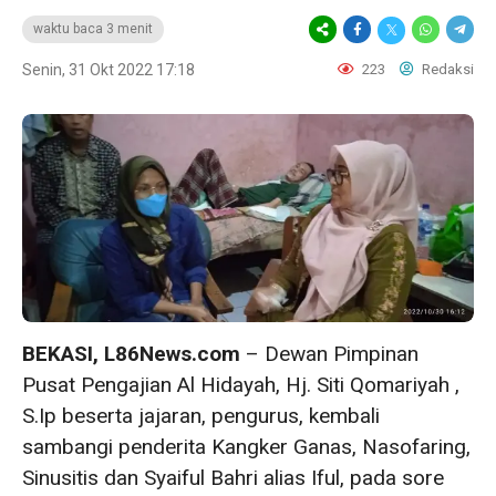
waktu baca 3 menit
Senin, 31 Okt 2022 17:18
223
Redaksi
BEKASI, L86News.com
– Dewan Pimpinan
Pusat Pengajian Al Hidayah, Hj. Siti Qomariyah ,
S.Ip beserta jajaran, pengurus, kembali
sambangi penderita Kangker Ganas, Nasofaring,
Sinusitis dan Syaiful Bahri alias Iful, pada sore