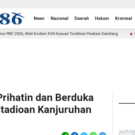
News
Nasional
Daerah
Hukum
Kriminal
VIII Kasuari Torehkan Prestasi Gemilang
Rehab Jembatan
16 jam lalu
rihatin dan Berduka
Stadioan Kanjuruhan