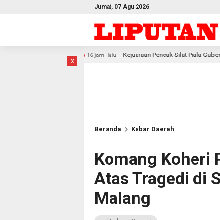
Jumat, 07 Agu 2026
Kejuaraan Pencak Silat Piala Gubernur PBD 2026, Atlet Kodam X
16 jam lalu
x
Beranda
Kabar Daerah
Komang Koheri P
Atas Tragedi di 
Malang