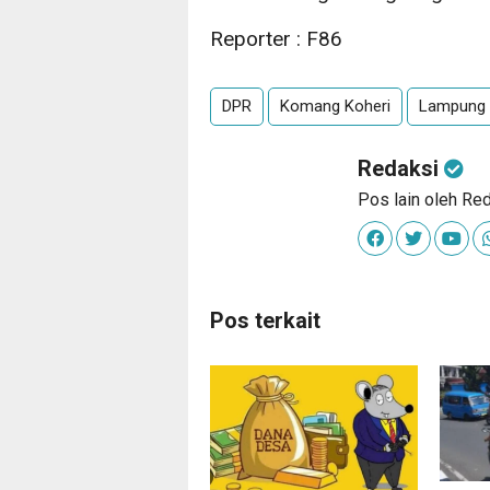
Reporter : F86
DPR
Komang Koheri
Lampung 
Redaksi
Pos lain oleh Re
Pos terkait