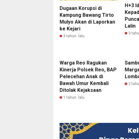
H+3 Id
Dugaan Korupsi di
Kepad
Kampung Bawang Tirto
Puncak
Mulyo Akan di Laporkan
Lalin
ke Kejari
3 tahu
3 tahun lalu
Warga Reo Ragukan
Sambu
Kinerja Polsek Reo, BAP
Marga
Pelecehan Anak di
Lomba
Bawah Umur Kembali
2 tahu
Ditolak Kejaksaan
1 tahun lalu