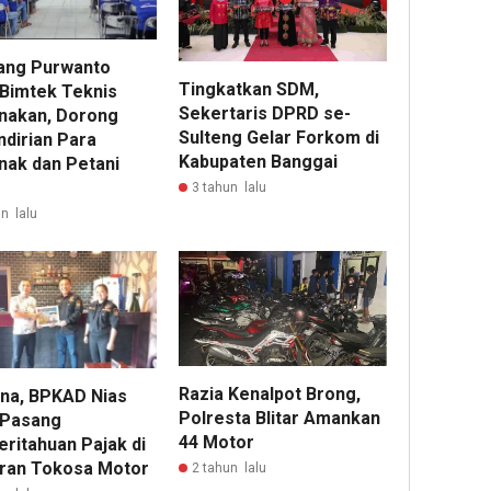
ng Purwanto
Tingkatkan SDM,
 Bimtek Teknis
Sekertaris DPRD se-
nakan, Dorong
Sulteng Gelar Forkom di
dirian Para
Kabupaten Banggai
nak dan Petani
3 tahun lalu
n lalu
Razia Kenalpot Brong,
na, BPKAD Nias
Polresta Blitar Amankan
 Pasang
44 Motor
ritahuan Pajak di
ran Tokosa Motor
2 tahun lalu