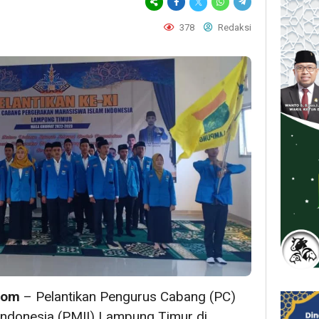
378
Redaksi
com
– Pelantikan Pengurus Cabang (PC)
ndonesia (PMII) Lampung Timur di