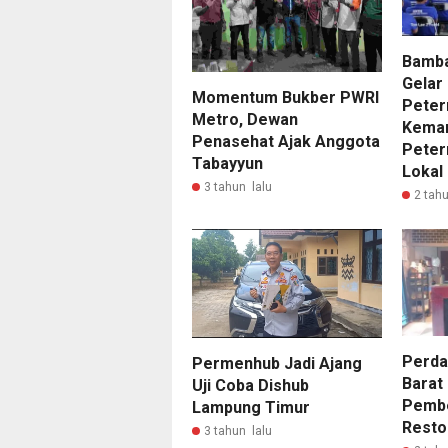
Bamba
Gelar
Momentum Bukber PWRI
Peter
Metro, Dewan
Keman
Penasehat Ajak Anggota
Peter
Tabayyun
Lokal
3 tahun lalu
2 tahu
Perda
Permenhub Jadi Ajang
Barat
Uji Coba Dishub
Pembe
Lampung Timur
Resto
3 tahun lalu