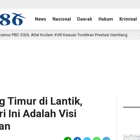
News
Nasional
Daerah
Hukum
Kriminal
am XVIII Kasuari Torehkan Prestasi Gemilang
Rehab Jem
20 menit lalu
 Timur di Lantik,
 Ini Adalah Visi
an