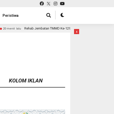
Peristiwa
batan TMMD Ke-129 Kodim 1807/Sorsel Hampir Rampung, Perkuat Akses da
x
KOLOM IKLAN