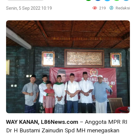
Senin, 5 Sep 2022 10:19
219
Redaksi
WAY KANAN, L86News.com
– Anggota MPR RI
Dr H Bustami Zainudin Spd MH menegaskan