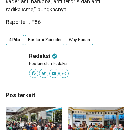
kader anti narkoba, anti teroris dan anti
radikalisme,” pungkasnya
Reporter : F86
4 Pilar
Bustami Zainudin
Way Kanan
Redaksi
Pos lain oleh Redaksi
Pos terkait