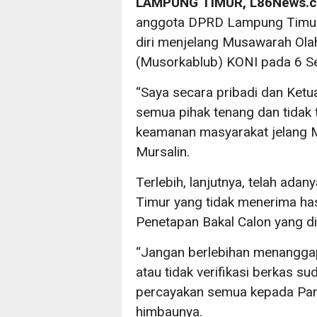
LAMPUNG TIMUR, L86News.
anggota DPRD Lampung Timur
diri menjelang Musawarah Ola
(Musorkablub) KONI pada 6 
“Saya secara pribadi dan Ke
semua pihak tenang dan tidak
keamanan masyarakat jelang M
Mursalin.
Terlebih, lanjutnya, telah ad
Timur yang tidak menerima has
Penetapan Bakal Calon yang di 
“Jangan berlebihan menanggapi 
atau tidak verifikasi berkas su
percayakan semua kepada Pani
himbaunya.