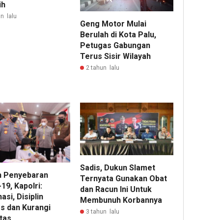
ih
n lalu
Geng Motor Mulai
Berulah di Kota Palu,
Petugas Gabungan
Terus Sisir Wilayah
2 tahun lalu
Sadis, Dukun Slamet
 Penyebaran
Ternyata Gunakan Obat
19, Kapolri:
dan Racun Ini Untuk
asi, Disiplin
Membunuh Korbannya
s dan Kurangi
3 tahun lalu
tas