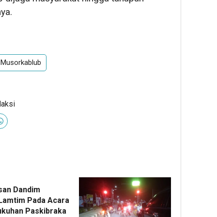
ya.
Musorkablub
daksi
esan Dandim
Lamtim Pada Acara
kuhan Paskibraka