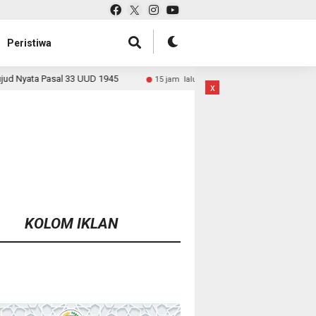
Peristiwa
5
Kanwil BPN Banten dan Komisi II DPR RI Dorong Percepa
15 jam lalu
x
KOLOM IKLAN