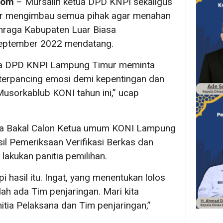
com
– Mursalin ketua DPD KNPI sekaligus
 mengimbau semua pihak agar menahan
hraga Kabupaten Luar Biasa
September 2022 mendatang.
tua DPD KNPI Lampung Timur meminta
 terpancing emosi demi kepentingan dan
usorkablub KONI tahun ini,” ucap
anya Bakal Calon Ketua umum KONI Lampung
il Pemeriksaan Verifikasi Berkas dan
lakukan panitia pemilihan.
hasil itu. Ingat, yang menentukan lolos
dah ada Tim penjaringan. Mari kita
tia Pelaksana dan Tim penjaringan,”