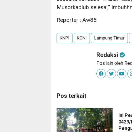
Musorkablub selesai,” imbuhhn
Reporter : Aw86
KNPI
KONI
Lampung Timur
Redaksi
Pos lain oleh Re
Pos terkait
Ini P
0429/
Pengu