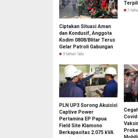
Terpil
1 tahu
Ciptakan Situasi Aman
dan Kondusif, Anggota
Kodim 0808/Blitar Terus
Gelar Patroli Gabungan
3 tahun lalu
PLN UP3 Sorong Akuisisi
Cegah
Captive Power
Covid-
Pertamina EP Papua
Vaksin
Field Site Klamono
Proke
Berkapasitas 2.075 kVA
Mobili