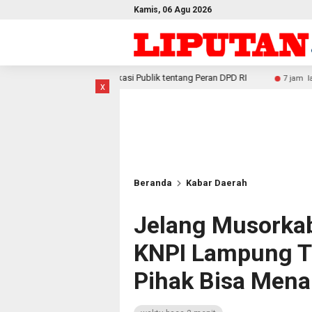
Kamis, 06 Agu 2026
kasi Publik tentang Peran DPD RI
Hasil Riset Ungkap Dam
7 jam lalu
x
Beranda
Kabar Daerah
Jelang Musorkab
KNPI Lampung T
Pihak Bisa Mena