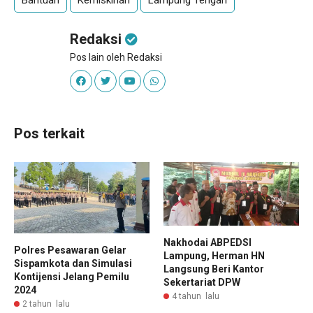
Bantuan
Kemiskinan
Lampung Tengah
Redaksi
Pos lain oleh Redaksi
Pos terkait
Nakhodai ABPEDSI
Polres Pesawaran Gelar
Lampung, Herman HN
Sispamkota dan Simulasi
Langsung Beri Kantor
Kontijensi Jelang Pemilu
Sekertariat DPW
2024
4 tahun lalu
2 tahun lalu