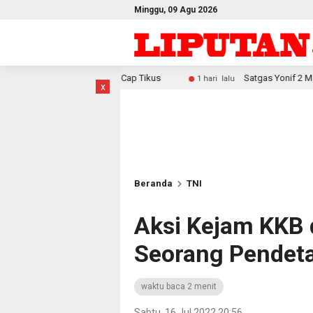
Minggu, 09 Agu 2026
9 Liter Cap Tikus
Satgas Yonif 2 Marinir Bangun Penampu
1 hari lalu
x
Beranda
TNI
Aksi Kejam KKB
Seorang Pendet
waktu baca 2 menit
Sabtu, 16 Jul 2022 20:56