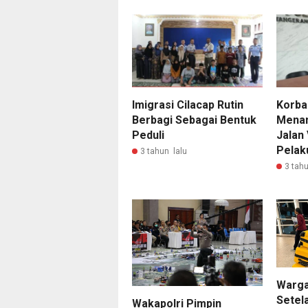
Imigrasi Cilacap Rutin
Korba
Berbagi Sebagai Bentuk
Menan
Peduli
Jalan 
Pelak
3 tahun lalu
3 tahu
Warga
Setel
Wakapolri Pimpin