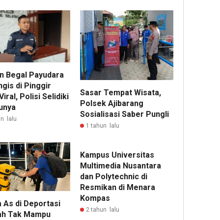
n Begal Payudara
gis di Pinggir
Sasar Tempat Wisata,
Viral, Polisi Selidiki
Polsek Ajibarang
unya
Sosialisasi Saber Pungli
n lalu
1 tahun lalu
Kampus Universitas
Multimedia Nusantara
dan Polytechnic di
Resmikan di Menara
Kompas
 As di Deportasi
2 tahun lalu
ah Tak Mampu