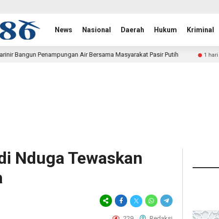
News
Nasional
Daerah
Hukum
Kriminal
ngan Air Bersama Masyarakat Pasir Putih
Polwan Run 2026
1 hari lalu
 di Nduga Tewaskan
a
229
Redaksi