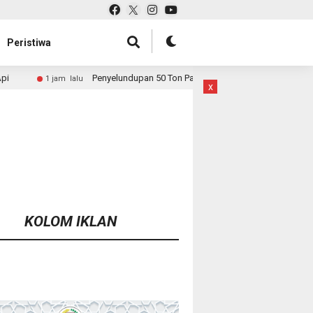
Peristiwa
Penyelundupan 50 Ton Pasir Timah ke Malaysia Dibongkar, Bareskrim Buru A
x
KOLOM IKLAN