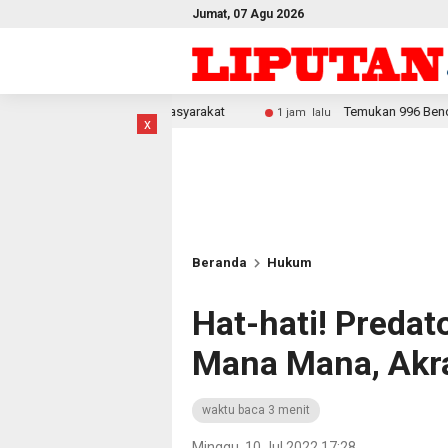
Jumat, 07 Agu 2026
onomi Masyarakat
Temukan 996 Benda Menyerupai Senjata d
1 jam lalu
x
Beranda
Hukum
Hat-hati! Predat
Mana Mana, Akr
waktu baca 3 menit
Minggu, 10 Jul 2022 17:28