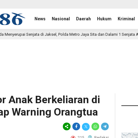
News
Nasional
Daerah
Hukum
Kriminal
i Jaksel, Polda Metro Jaya Sita dan Dalami 1 Senjata Api
1 jam lalu
or Anak Berkeliaran di
ap Warning Orangtua
215
Redaksi