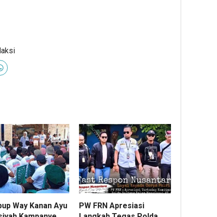
daksi
up Way Kanan Ayu
PW FRN Apresiasi
siyah Kampanye
Langkah Tegas Polda