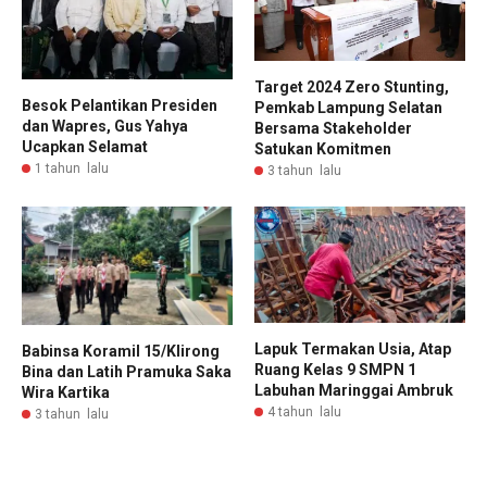
Target 2024 Zero Stunting,
Besok Pelantikan Presiden
Pemkab Lampung Selatan
dan Wapres, Gus Yahya
Bersama Stakeholder
Ucapkan Selamat
Satukan Komitmen
1 tahun lalu
3 tahun lalu
Lapuk Termakan Usia, Atap
Babinsa Koramil 15/Klirong
Ruang Kelas 9 SMPN 1
Bina dan Latih Pramuka Saka
Labuhan Maringgai Ambruk
Wira Kartika
4 tahun lalu
3 tahun lalu