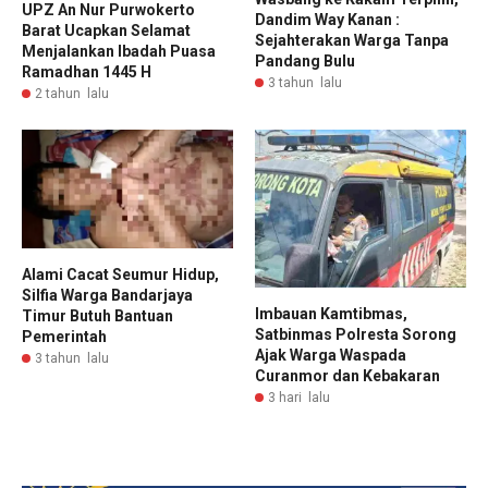
UPZ An Nur Purwokerto
Dandim Way Kanan :
Barat Ucapkan Selamat
Sejahterakan Warga Tanpa
Menjalankan Ibadah Puasa
Pandang Bulu
Ramadhan 1445 H
3 tahun lalu
2 tahun lalu
Alami Cacat Seumur Hidup,
Silfia Warga Bandarjaya
Imbauan Kamtibmas,
Timur Butuh Bantuan
Satbinmas Polresta Sorong
Pemerintah
Ajak Warga Waspada
3 tahun lalu
Curanmor dan Kebakaran
3 hari lalu