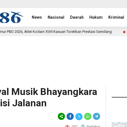
News
Nasional
Daerah
Hukum
Kriminal
VIII Kasuari Torehkan Prestasi Gemilang
Rehab Jembatan
11 jam lalu
ival Musik Bhayangkara
si Jalanan
297
Redaksi