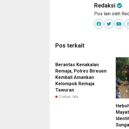
Redaksi
Pos lain oleh Re
Pos terkait
Berantas Kenakalan
Remaja, Polres Bireuen
Kembali Amankan
Kelompok Remaja
Tawuran
2 tahun lalu
Heboh
Mayat
Ident
Sunga