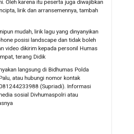
ni. Oleh karena itu peserta juga diwajibkan
ipta, lirik dan arransemennya, tambah
nipun mudah, lirik lagu yang dinyanyikan
one posisi landscape dan tidak boleh
man video dikirim kepada personil Humas
mpat, terang Didik
tanyakan langsung di Bidhumas Polda
Palu, atau hubungi nomor kontak
81244233988 (Supriadi). Informasi
media sosial Divhumaspolri atau
asnya