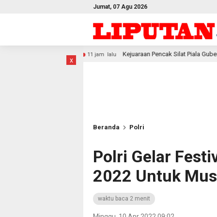
Jumat, 07 Agu 2026
Kejuaraan Pencak Silat Piala Gubernur PBD 2026, Atlet Kodam X
11 jam lalu
x
Beranda
Polri
Polri Gelar Fest
2022 Untuk Musi
waktu baca 2 menit
Minggu, 10 Apr 2022 09:02