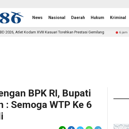
News
Nasional
Daerah
Hukum
Kriminal
asuari Torehkan Prestasi Gemilang
Rehab Jembatan TMMD K
6 jam lalu
engan BPK RI, Bupati
n : Semoga WTP Ke 6
i