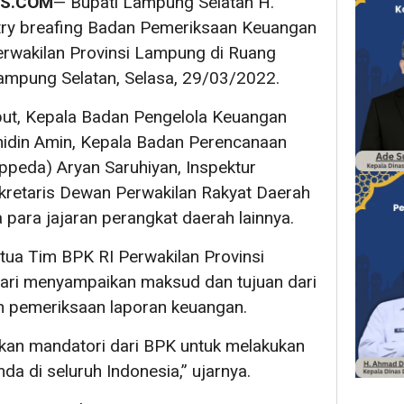
WS.COM
— Bupati Lampung Selatan H.
try breafing Badan Pemeriksaan Keuangan
erwakilan Provinsi Lampung di Ruang
ampung Selatan, Selasa, 29/03/2022.
ut, Kepala Badan Pengelola Keuangan
idin Amin, Kepala Badan Perencanaan
peda) Aryan Saruhiyan, Inspektur
retaris Dewan Perwakilan Rakyat Daerah
para jajaran perangkat daerah lainnya.
tua Tim BPK RI Perwakilan Provinsi
ari menyampaikan maksud dan tujuan dari
n pemeriksaan laporan keuangan.
kan mandatori dari BPK untuk melakukan
a di seluruh Indonesia,” ujarnya.