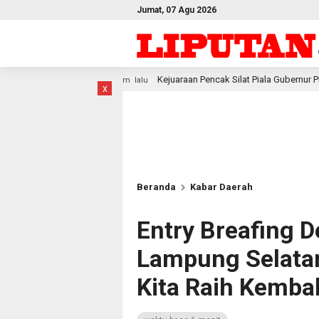
Jumat, 07 Agu 2026
Kejuaraan Pencak Silat Piala Gubernur PBD 2026, Atlet Kodam XVIII K
am lalu
x
Beranda
Kabar Daerah
Entry Breafing D
Lampung Selata
Kita Raih Kembal