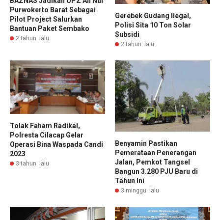
BAZNAS Jadikan UPZ An Nur
Purwokerto Barat Sebagai
Gerebek Gudang Ilegal,
Pilot Project Salurkan
Polisi Sita 10 Ton Solar
Bantuan Paket Sembako
Subsidi
2 tahun lalu
2 tahun lalu
Tolak Faham Radikal,
Polresta Cilacap Gelar
Benyamin Pastikan
Operasi Bina Waspada Candi
Pemerataan Penerangan
2023
Jalan, Pemkot Tangsel
3 tahun lalu
Bangun 3.280 PJU Baru di
Tahun Ini
3 minggu lalu