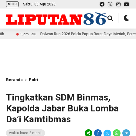
Sabtu, 08 Agu 2026
MENU
Polwan Run 2026 Polda Papua Barat Daya Meriah, Pererat Kebersa
1 jam lalu
Beranda
Polri
Tingkatkan SDM Binmas,
Kapolda Jabar Buka Lomba
Da’i Kamtibmas
waktu baca 2 menit